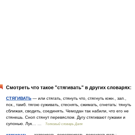
Смотреть что такое "стягивать" в других словарях:
СТЯГИВАТЬ
— или стягать, стянуть что, стягнуть южн., зап.,
пск., тамб. тягою суживать, стеснять, сжимать, сгнетать: тянуть
сближая, сводить, соединять. Чемодан так набили, что его не
стянешь. Сноп стянут перевяслом. Дугу стягивают гужами и
супонью. Лук… …
Толковый словарь Даля
стягивать
— затягивать, перетягивать, перехватывать;