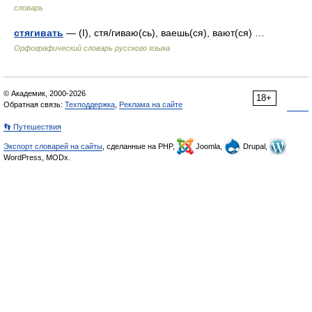
словарь
стягивать
— (I), стя/гиваю(сь), ваешь(ся), вают(ся) …
Орфографический словарь русского языка
© Академик, 2000-2026
18+
Обратная связь:
Техподдержка
,
Реклама на сайте
👣 Путешествия
Экспорт словарей на сайты
, сделанные на PHP,
Joomla,
Drupal,
WordPress, MODx.