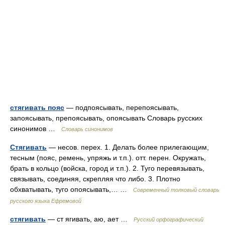
стягивать пояс
— подпоясывать, перепоясывать,
запоясывать, препоясывать, опоясывать Словарь русских
синонимов …
Словарь синонимов
Стягивать
— несов. перех. 1. Делать более прилегающим,
тесным (пояс, ремень, упряжь и т.п.). отт. перен. Окружать,
брать в кольцо (войска, город и т.п.). 2. Туго перевязывать,
связывать, соединяя, скрепляя что либо. 3. Плотно
обхватывать, туго опоясывать,… …
Современный толковый словарь
русского языка Ефремовой
стягивать
— ст ягивать, аю, ает …
Русский орфографический