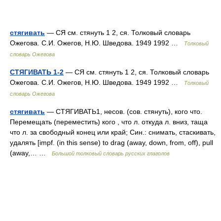
стягивать
— СЯ см. стянуть 1 2, ся. Толковый словарь
Ожегова. С.И. Ожегов, Н.Ю. Шведова. 1949 1992 …
Толковый
словарь Ожегова
СТЯГИВАТЬ 1-2
— СЯ см. стянуть 1 2, ся. Толковый словарь
Ожегова. С.И. Ожегов, Н.Ю. Шведова. 1949 1992 …
Толковый
словарь Ожегова
стягивать
— СТЯГИВАТЬ1, несов. (сов. стянуть), кого что.
Перемещать (переместить) кого , что л. откуда л. вниз, таща
что л. за свободный конец или край; Син.: снимать, стаскивать,
удалять [impf. (in this sense) to drag (away, down, from, off), pull
(away,… …
Большой толковый словарь русских глаголов